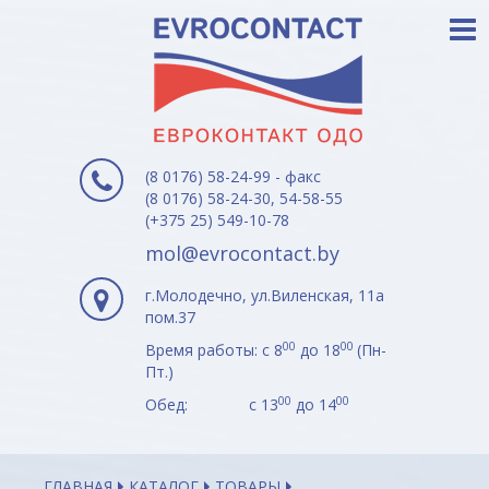
(8 0176) 58-24-99 - факс
(8 0176) 58-24-30, 54-58-55
(+375 25) 549-10-78
mol@evrocontact.by
г.Молодечно, ул.Виленская, 11а
пом.37
00
00
Время работы: с 8
до 18
(Пн-
Пт.)
00
00
Обед: с 13
до 14
ГЛАВНАЯ
КАТАЛОГ
ТОВАРЫ