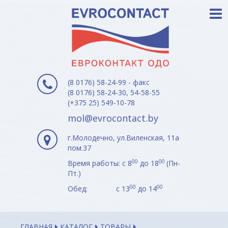
(8 0176) 58-24-99 - факс
(8 0176) 58-24-30, 54-58-55
(+375 25) 549-10-78
mol@evrocontact.by
г.Молодечно, ул.Виленская, 11а
пом.37
00
00
Время работы: с 8
до 18
(Пн-
Пт.)
00
00
Обед: с 13
до 14
ГЛАВНАЯ
КАТАЛОГ
ТОВАРЫ