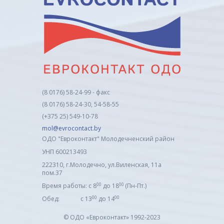
(8 0176) 58-24-99 - факс
(8 0176) 58-24-30, 54-58-55
(+375 25) 549-10-78
mol@evrocontact.by
ОДО "Евроконтакт" Молодечненский район
УНП 600213493
222310, г.Молодечно, ул.Виленская, 11а
пом.37
00
00
Время работы: с 8
до 18
(Пн-Пт.)
00
00
Обед: с 13
до 14
© ОДО «Евроконтакт» 1992-2023