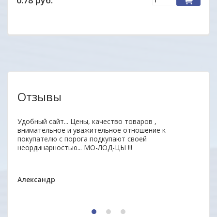
0.78 руб.
Отзывы
аз.
Удобный сайт... Цены, качество товаров ,
Уваж
внимательное и уважительное отношение к
заин
покупателю с порога подкупают своей
удоб
неординарностью... МО-ЛОД-ЦЫ !!!
Ваши
ОДО 
Александр
1
2
3