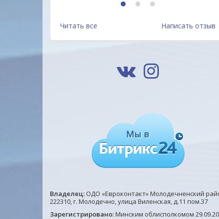
1
2
3
Читать все
Написать отзыв
Владелец:
ОДО «Евроконтакт» Молодечненский рай
222310, г. Молодечно, улица Виленская, д.11 пом.37
Зарегистрировано:
Минским облисполкомом 29.09.20