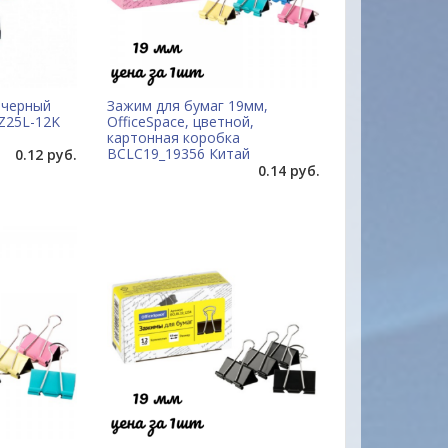
 черный
Зажим для бумаг 19мм,
Z25L-12K
OfficeSpace, цветной,
картонная коробка
BCLC19_19356 Китай
0.12 руб.
0.14 руб.
ы на многие товары
Удобный сайт... Цены, качество товаро
вец очень отзывчивый.На
внимательное и уважительное отноше
ил.Товар доставлен
покупателю с порога подкупают своей
 довольна. Буду
неординарностью... МО-ЛОД-ЦЫ !!!
Александр