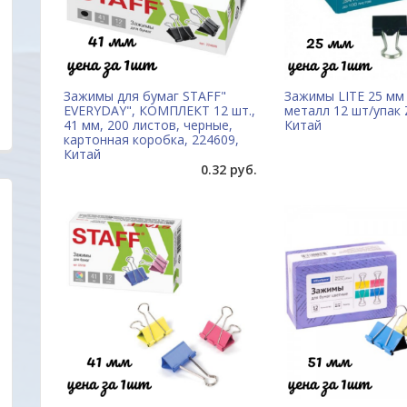
Зажимы для бумаг STAFF"
Зажимы LITE 25 мм
EVERYDAY", КОМПЛЕКТ 12 шт.,
металл 12 шт/упак 
41 мм, 200 листов, черные,
Китай
картонная коробка, 224609,
Китай
0.32 руб.
Уважаемые друзья, партнеры и клиенты. Мы
Отличный сайт.Цен
очень заинтересованы в том, чтобы
радуют глаз. Прода
наш новый сайт был удобен прежде всего для
все вопросы ответ
Вас. Будем благодарны всем Вашим
вовремя. Качеством
пожеланиям и предложениям!
обращаться еще .
Марина
ОДО "Евроконтакт"