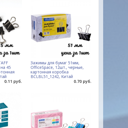
TAFF
Зажимы для бумаг 51мм,
 на 45
OfficeSpace, 12шт., черные,
ртонная
картонная коробка
итай
BCLBL51_1242, Китай
0.11 руб.
0.70 руб.