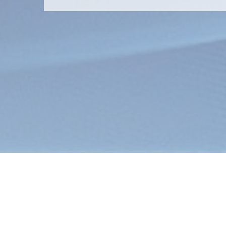
Главна
Информ
(8 0176) 
(8 0176) 