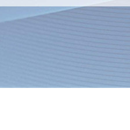
я
Товары
Услуги
О компании
Оплата
Доставка
Новости
ация об интернет-магазине
Спецпредложения
Хиты продаж
ОДО "Евр
58-24-99 - факс
УНП 60021
58-24-30, 54-58-55