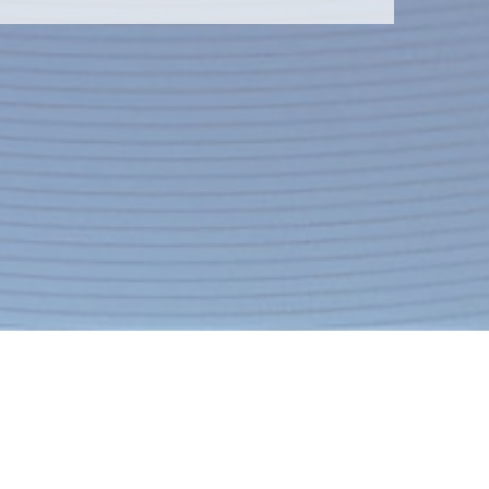
Контакты
Экспресс-заявка
оконтакт" Молодечненский район
3493