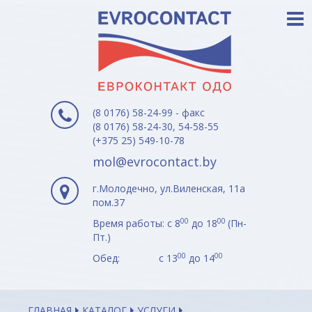
(8 0176) 58-24-99 - факс
(8 0176) 58-24-30, 54-58-55
(+375 25) 549-10-78
mol@evrocontact.by
г.Молодечно, ул.Виленская, 11а
пом.37
00
00
Время работы: с 8
до 18
(Пн-
Пт.)
00
00
Обед: с 13
до 14
ГЛАВНАЯ
КАТАЛОГ
УСЛУГИ