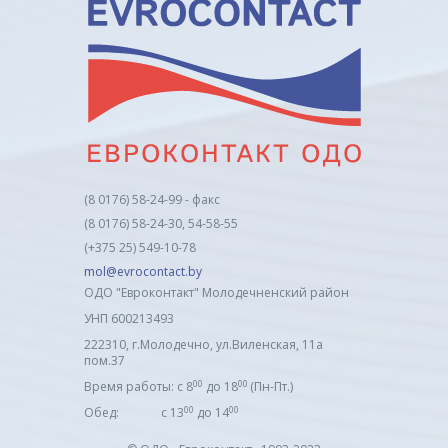
(8 0176) 58-24-99 - факс
(8 0176) 58-24-30, 54-58-55
(+375 25) 549-10-78
mol@evrocontact.by
ОДО "Евроконтакт" Молодечненский район
УНП 600213493
222310, г.Молодечно, ул.Виленская, 11а
пом.37
00
00
Время работы: с 8
до 18
(Пн-Пт.)
00
00
Обед: с 13
до 14