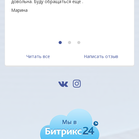
довольна. Буду обращаться еще .
Ваши
Марина
ОДО 
1
2
3
Читать все
Написать отзыв