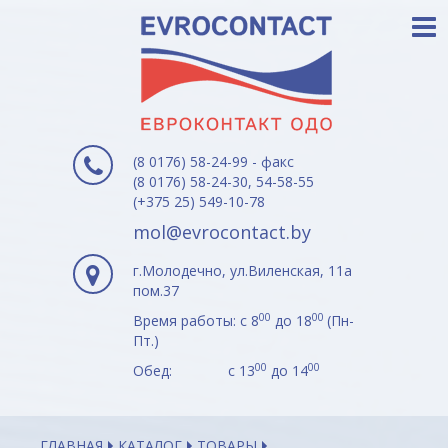
(8 0176) 58-24-99 - факс
(8 0176) 58-24-30, 54-58-55
(+375 25) 549-10-78
mol@evrocontact.by
г.Молодечно, ул.Виленская, 11а
пом.37
00
00
Время работы: с 8
до 18
(Пн-
Пт.)
00
00
Обед: с 13
до 14
ГЛАВНАЯ
КАТАЛОГ
ТОВАРЫ