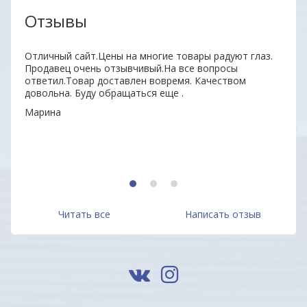
Отзывы
нь
Отличный сайт.Цены на многие товары радуют глаз.
Удобн
ыл
Продавец очень отзывчивый.На все вопросы
вним
 всем
ответил.Товар доставлен вовремя. Качеством
поку
довольна. Буду обращаться еще .
неор
Марина
Алек
1
2
3
Читать все
Написать отзыв