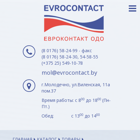
(8 0176) 58-24-99 - факс
(8 0176) 58-24-30, 54-58-55
(+375 25) 549-10-78
mol@evrocontact.by
г.Молодечно, ул.Виленская, 11а
пом.37
00
00
Время работы: с 8
до 18
(Пн-
Пт.)
00
00
Обед: с 13
до 14
ГЛАВНАЯ
КАТАЛОГ
ТОВАРЫ