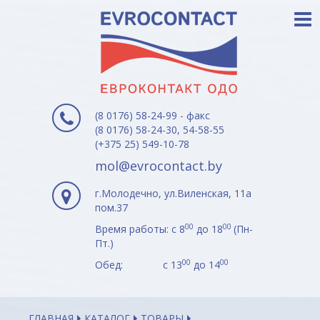
(8 0176) 58-24-99 - факс
(8 0176) 58-24-30, 54-58-55
(+375 25) 549-10-78
mol@evrocontact.by
г.Молодечно, ул.Виленская, 11а
пом.37
00
00
Время работы: с 8
до 18
(Пн-
Пт.)
00
00
Обед: с 13
до 14
ГЛАВНАЯ
КАТАЛОГ
ТОВАРЫ