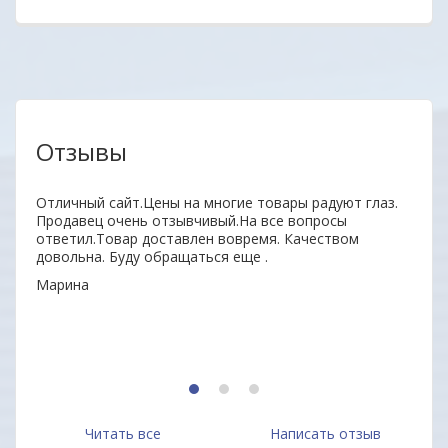
Отзывы
Отличный сайт.Цены на многие товары радуют глаз.
Уваж
Продавец очень отзывчивый.На все вопросы
заин
ответил.Товар доставлен вовремя. Качеством
удоб
довольна. Буду обращаться еще .
Ваши
Марина
ОДО 
1
2
3
Читать все
Написать отзыв