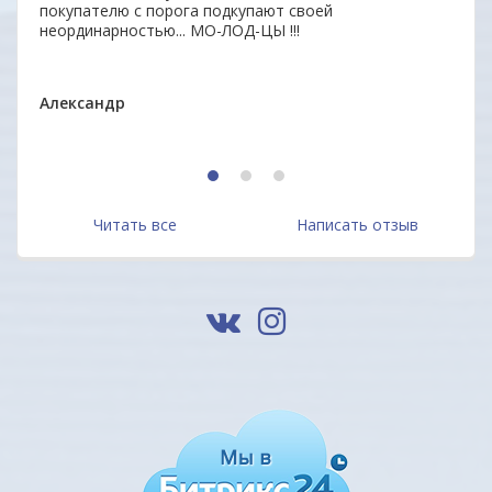
 всем
покупателю с порога подкупают своей
отве
неординарностью... МО-ЛОД-ЦЫ !!!
дово
Мари
Александр
1
2
3
Читать все
Написать отзыв