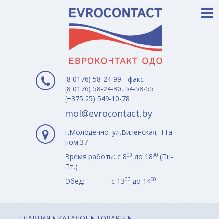
(8 0176) 58-24-99 - факс
(8 0176) 58-24-30, 54-58-55
(+375 25) 549-10-78
mol@evrocontact.by
г.Молодечно, ул.Виленская, 11а
пом.37
00
00
Время работы: с 8
до 18
(Пн-
Пт.)
00
00
Обед: с 13
до 14
ГЛАВНАЯ
КАТАЛОГ
ТОВАРЫ