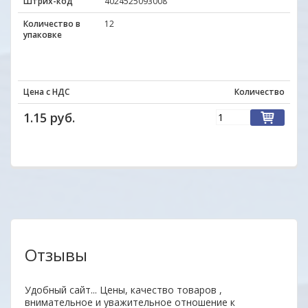
Штрих-код
4024525093008
Количество в
12
упаковке
Цена с НДС
Количество
1.15 руб.
Отзывы
нь
Удобный сайт... Цены, качество товаров ,
Отли
ыл
внимательное и уважительное отношение к
Прод