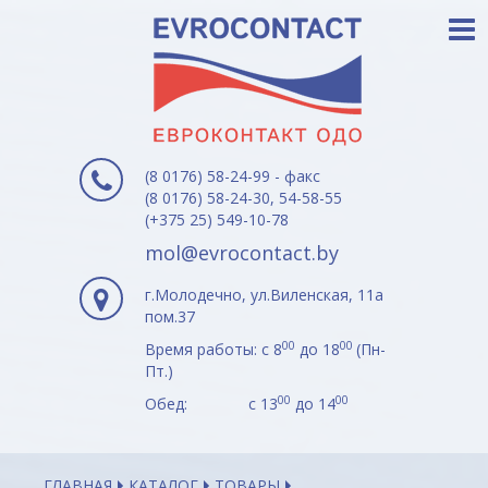
(8 0176) 58-24-99 - факс
(8 0176) 58-24-30, 54-58-55
(+375 25) 549-10-78
mol@evrocontact.by
г.Молодечно, ул.Виленская, 11а
пом.37
00
00
Время работы: с 8
до 18
(Пн-
Пт.)
00
00
Обед: с 13
до 14
ГЛАВНАЯ
КАТАЛОГ
ТОВАРЫ