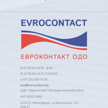
(8 0176) 58-24-99 - факс
(8 0176) 58-24-30, 54-58-55
(+375 25) 549-10-78
mol@evrocontact.by
ОДО "Евроконтакт" Молодечненский район
УНП 600213493
222310, г.Молодечно, ул.Виленская, 11а
пом.37