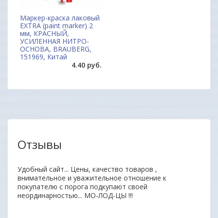
Маркер-краска лаковый
EXTRA (paint marker) 2
мм, КРАСНЫЙ,
УСИЛЕННАЯ НИТРО-
ОСНОВА, BRAUBERG,
151969, Китай
4.40 руб.
Отзывы
нь
Удобный сайт... Цены, качество товаров ,
Отли
ыл
внимательное и уважительное отношение к
Прод
 всем
покупателю с порога подкупают своей
отве
неординарностью... МО-ЛОД-ЦЫ !!!
дово
Мари