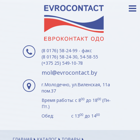
(8 0176) 58-24-99 - факс
(8 0176) 58-24-30, 54-58-55
(+375 25) 549-10-78
mol@evrocontact.by
г.Молодечно, ул.Виленская, 11а
пом.37
00
00
Время работы: с 8
до 18
(Пн-
Пт.)
00
00
Обед: с 13
до 14
ГЛАВНАЯ
КАТАЛОГ
ТОВАРЫ