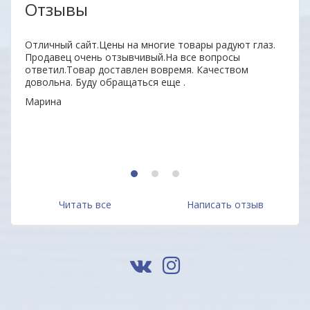
Отзывы
нь
Отличный сайт.Цены на многие товары радуют глаз.
Удобн
ыл
Продавец очень отзывчивый.На все вопросы
вним
 всем
ответил.Товар доставлен вовремя. Качеством
поку
довольна. Буду обращаться еще .
неор
Марина
Алек
1
2
3
Читать все
Написать отзыв