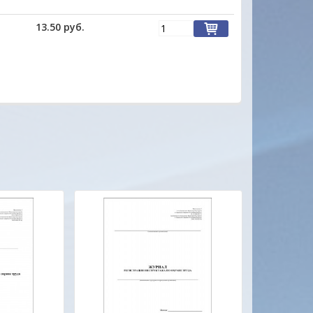
13.50 руб.
ы, качество товаров ,
Отличный сайт.Цены на многие товар
ажительное отношение к
радуют глаз. Продавец очень отзывчи
га подкупают своей
все вопросы ответил.Товар доставле
 МО-ЛОД-ЦЫ !!!
вовремя. Качеством довольна. Буду
обращаться еще .
Марина