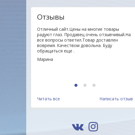
Отзывы
тво товаров ,
Отличный сайт.Цены на многие товары
ное отношение к
радуют глаз. Продавец очень отзывчивый.На
пают своей
все вопросы ответил.Товар доставлен
ЦЫ !!!
вовремя. Качеством довольна. Буду
обращаться еще .
Марина
1
2
3
Читать все
Написать отзыв