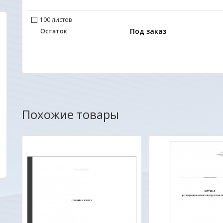
100 листов
Под заказ
Остаток
Уважаемые друзья, партнеры и клиенты. Мы
Удобный сайт... Цен
очень заинтересованы в том, чтобы
внимательное и ув
наш новый сайт был удобен прежде всего для
покупателю с поро
Вас. Будем благодарны всем Вашим
неординарностью...
пожеланиям и предложениям!
ОДО "Евроконтакт"
Александр
Похожие товары