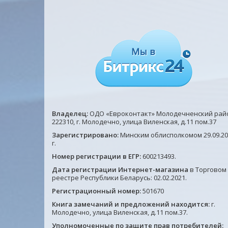
Книга учета путевых листов
Журнал контроля за
соблюдением требований п
охране труда 40л
7.6 руб.
7.6 руб.
Подробнее
Подробнее
Владелец:
ОДО «Евроконтакт» Молодечненский рай
222310, г. Молодечно, улица Виленская, д.11 пом.37
Зарегистрировано:
Минским облисполкомом 29.09.20
г.
Номер регистрации в ЕГР:
600213493.
Дата регистрации Интернет-магазина
в Торговом
реестре Республики Беларусь: 02.02.2021.
Регистрационный номер:
501670
Книга замечаний и предложений находится:
г.
Молодечно, улица Виленская, д.11 пом.37.
Уполномоченные по защите прав потребителей: