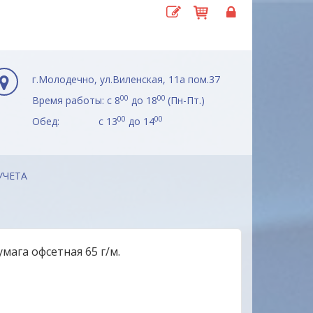
г.Молодечно, ул.Виленская, 11а пом.37
00
00
Время работы: с 8
до 18
(Пн-Пт.)
00
00
Обед: с 13
до 14
УЧЕТА
умага офсетная 65 г/м.