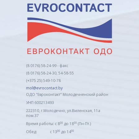
(8 0176) 58-24-99 - факс
(8 0176) 58-24-30, 54-58-55
(+375 25) 549-10-78
mol@evrocontact.by
ОДО "Евроконтакт" Молодечненский район
УНП 600213493
222310, г.Молодечно, ул.Виленская, 11а
пом.37
00
00
Время работы: с 8
до 18
(Пн-Пт.)
00
00
Обед: с 13
до 14