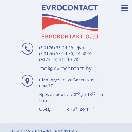
(8 0176) 58-24-99 - факс
(8 0176) 58-24-30, 54-58-55
(+375 25) 549-10-78
mol@evrocontact.by
г.Молодечно, ул.Виленская, 11а
пом.37
00
00
Время работы: с 8
до 18
(Пн-
Пт.)
00
00
Обед: с 13
до 14
ГЛАВНАЯ
КАТАЛОГ
УСЛУГИ