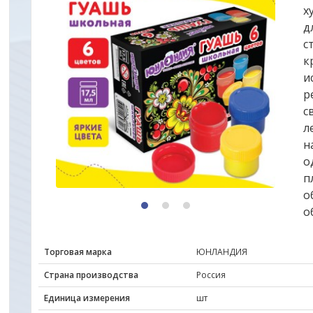
х
д
с
к
и
р
с
л
н
о
п
о
1
2
3
о
Торговая марка
ЮНЛАНДИЯ
Страна производства
Россия
Единица измерения
шт