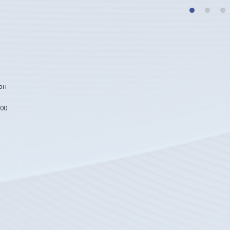
1
2
3
он
00