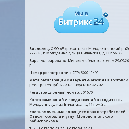
Владелец:
ОДО «Евроконтакт» Молодечненский рай
222310, г. Молодечно, улица Виленская, д.11 пом.37
Зарегистрировано:
Минским облисполкомом 29.09.20
г.
Номер регистрации в ЕГР:
600213493.
Дата регистрации Интернет-магазина
в Торговом
реестре Республики Беларусь: 02.02.2021.
Регистрационный номер:
501670
Книга замечаний и предложений находится:
г.
Молодечно, улица Виленская, д.11 пом.37.
Уполномоченные по защите прав потребителей:
Отдел торговли и услуг Молодечненского
райисполкома
Тел.: 8 0176 70-62-29, 8 0176 54-46-68