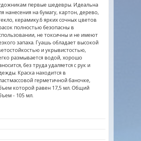
удожникам первые шедевры. Идеальна
ля нанесения на бумагу, картон, дерево,
текло, керамику.6 ярких сочных цветов
расок полностью безопасны в
спользовании, не токсичны и не имеют
езкого запаха. Гуашь обладает высокой
ветостойкостью и укрывистостью,
егко размывается водой, хорошо
аносится, без труда удаляется с рук и
дежды. Краска находится в
ластмассовой герметичной баночке,
бъем которой равен 17,5 мл. Общий
бъем - 105 мл.