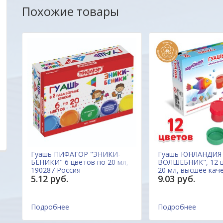
Похожие товары
Удобный сайт... Цены, качество товаров ,
Отличный сайт.Цен
внимательное и уважительное отношение к
радуют глаз. Прода
покупателю с порога подкупают своей
все вопросы ответ
неординарностью... МО-ЛОД-ЦЫ !!!
вовремя. Качеством
обращаться еще .
Марина
Александр
12
Гуашь ПИФАГОР "ЭНИКИ-
Гуашь ЮНЛАНДИЯ
БЕНИКИ" 6 цветов по 20 мл,
ВОЛШЕБНИК", 12 ц
190287 Россия
20 мл, высшее кач
5.12 руб.
9.03 руб.
191333 Россия
Подробнее
Подробнее