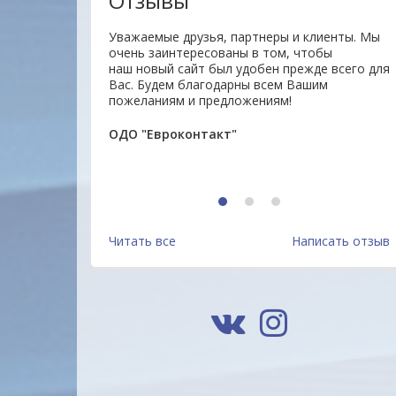
Отзывы
гие товары
Уважаемые друзья, партнеры и клиенты. Мы
нь отзывчивый.На
очень заинтересованы в том, чтобы
 доставлен
наш новый сайт был удобен прежде всего для
на. Буду
Вас. Будем благодарны всем Вашим
пожеланиям и предложениям!
ОДО "Евроконтакт"
1
2
3
Читать все
Написать отзыв
Гуашь BRAUBERG
Гуашь BRAUBERG "Аниме", 
"АКАДЕМИЯ КЛАССИЧЕСКАЯ
цветов по 20 мл, 192559,
ЭКСТРА", 6 цветов по 20 мл,
Россия
3.38 руб.
5.32 руб.
192371, Россия
Подробнее
Подробнее