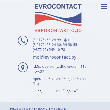
(8 0176) 58-24-99 - факс
(8 0176) 58-24-30, 54-58-55
(+375 25) 549-10-78
mol@evrocontact.by
г.Молодечно, ул.Виленская, 11а
пом.37
00
00
Время работы: с 8
до 18
(Пн-
Пт.)
00
00
Обед: с 13
до 14
ГЛАВНАЯ
КАТАЛОГ
ТОВАРЫ