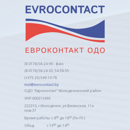
(8 0176) 58-24-99 - факс
(8 0176) 58-24-30, 54-58-55
(+375 25) 549-10-78
mol@evrocontact.by
ОДО "Евроконтакт" Молодечненский район
УНП 600213493
222310, г.Молодечно, ул.Виленская, 11а
пом.37
00
00
Время работы: с 8
до 18
(Пн-Пт.)
00
00
Обед: с 13
до 14