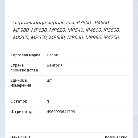
Чернильница черная для iP3600, iP4600,
MP980, MP630, MP620, MP540, iP4600, iP3600,
MX860, MP550, MP660, MP640, MP990, iP4700.
Торговая марка
Canon
Страна
Венгрия
производства
Единица
шт
измерения
1
Остаток
Штрих-код
4960999641799
Цена с НДС
Количество