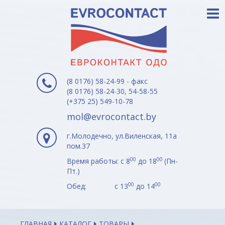
(8 0176) 58-24-99 - факс
(8 0176) 58-24-30, 54-58-55
(+375 25) 549-10-78
mol@evrocontact.by
г.Молодечно, ул.Виленская, 11а
пом.37
00
00
Время работы: с 8
до 18
(Пн-
Пт.)
00
00
Обед: с 13
до 14
ГЛАВНАЯ
КАТАЛОГ
ТОВАРЫ