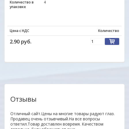
Количество в
4
упаковке
Цена с НДС
Количество
2.90 руб.
Отзывы
нь
Отличный сайт.Цены на многие товары радуют глаз.
Удобн
ыл
Продавец очень отзывчивый.На все вопросы
вним
 всем
ответил.Товар доставлен вовремя. Качеством
поку