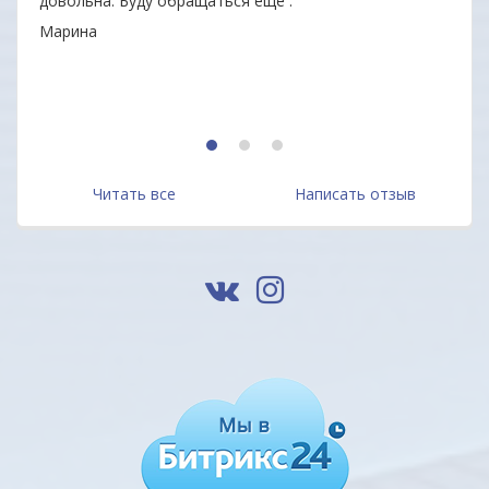
довольна. Буду обращаться еще .
неор
Марина
Алек
1
2
3
Читать все
Написать отзыв