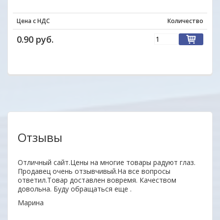
Цена с НДС
Количество
0.90 руб.
Отзывы
нь
Отличный сайт.Цены на многие товары радуют глаз.
Удобн
ыл
Продавец очень отзывчивый.На все вопросы
вним
 всем
ответил.Товар доставлен вовремя. Качеством
поку
довольна. Буду обращаться еще .
неор
Марина