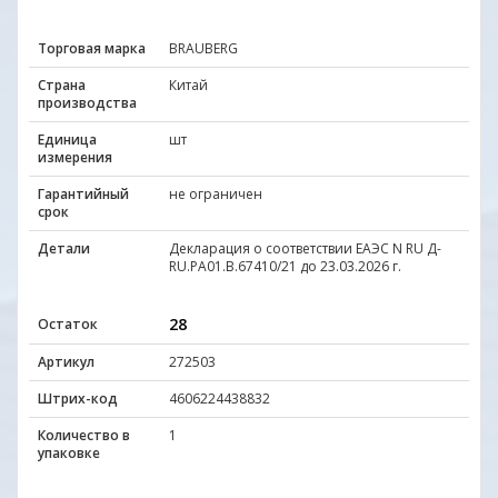
Торговая марка
BRAUBERG
Страна
Китай
производства
Единица
шт
измерения
Гарантийный
не ограничен
срок
Детали
Декларация о соответствии ЕАЭС N RU Д-
RU.РА01.B.67410/21 до 23.03.2026 г.
28
Остаток
Артикул
272503
Штрих-код
4606224438832
Количество в
1
упаковке