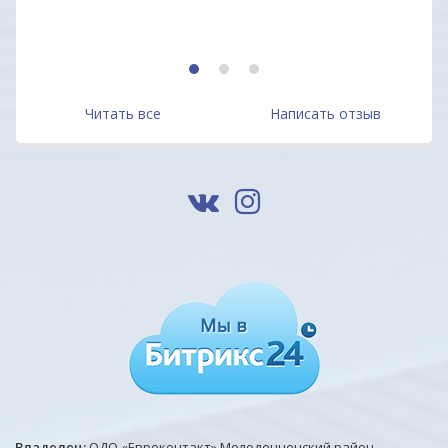
Алек
1
2
3
Читать все
Написать отзыв
Владелец:
ОДО «Евроконтакт» Молодечненский район