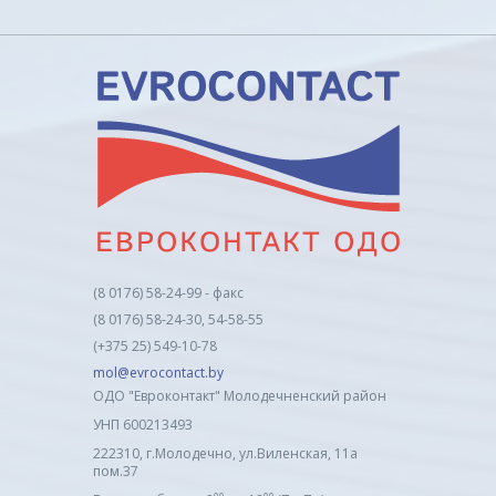
(8 0176) 58-24-99 - факс
(8 0176) 58-24-30, 54-58-55
(+375 25) 549-10-78
mol@evrocontact.by
ОДО "Евроконтакт" Молодечненский район
УНП 600213493
222310, г.Молодечно, ул.Виленская, 11а
пом.37