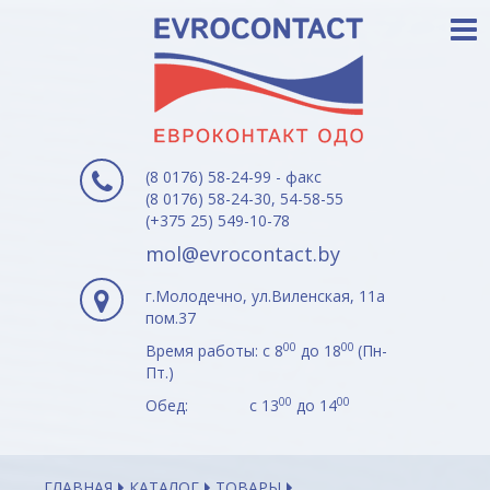
(8 0176) 58-24-99 - факс
(8 0176) 58-24-30, 54-58-55
(+375 25) 549-10-78
mol@evrocontact.by
г.Молодечно, ул.Виленская, 11а
пом.37
00
00
Время работы: с 8
до 18
(Пн-
Пт.)
00
00
Обед: с 13
до 14
ГЛАВНАЯ
КАТАЛОГ
ТОВАРЫ