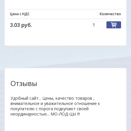
Цена с НДС
Количество
3.03 руб.
Отзывы
аз.
Удобный сайт... Цены, качество товаров ,
Уваж
внимательное и уважительное отношение к
заин
покупателю с порога подкупают своей
удоб
неординарностью... МО-ЛОД-ЦЫ !!!
Ваши
ОДО 