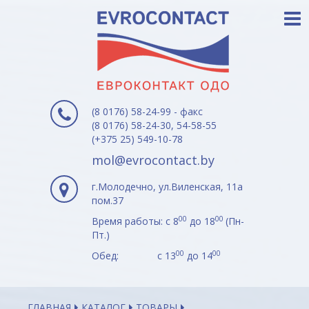
(8 0176) 58-24-99 - факс
(8 0176) 58-24-30, 54-58-55
(+375 25) 549-10-78
mol@evrocontact.by
г.Молодечно, ул.Виленская, 11а
пом.37
00
00
Время работы: с 8
до 18
(Пн-
Пт.)
00
00
Обед: с 13
до 14
ГЛАВНАЯ
КАТАЛОГ
ТОВАРЫ