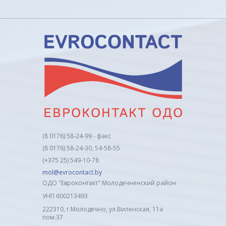
(8 0176) 58-24-99 - факс
(8 0176) 58-24-30, 54-58-55
(+375 25) 549-10-78
mol@evrocontact.by
ОДО "Евроконтакт" Молодечненский район
УНП 600213493
222310, г.Молодечно, ул.Виленская, 11а
пом.37