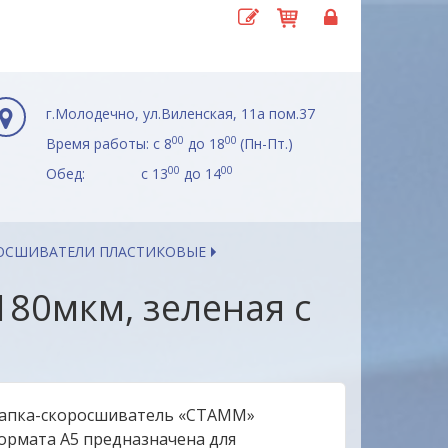
г.Молодечно, ул.Виленская, 11а пом.37
00
00
Время работы: с 8
до 18
(Пн-Пт.)
00
00
Обед: с 13
до 14
ОСШИВАТЕЛИ ПЛАСТИКОВЫЕ
180мкм, зеленая с
апка-скоросшиватель «СТАММ»
ормата А5 предназначена для