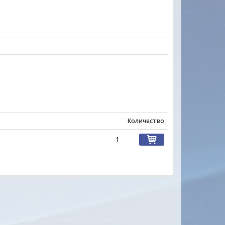
Количество
ы, качество товаров ,
Отличный сайт.Цены на многие товар
ажительное отношение к
радуют глаз. Продавец очень отзывчи
га подкупают своей
все вопросы ответил.Товар доставле
 МО-ЛОД-ЦЫ !!!
вовремя. Качеством довольна. Буду
обращаться еще .