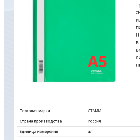
т
с
и
п
П
в
в
л
п
Торговая марка
СТАММ
Страна производства
Россия
Единица измерения
шт