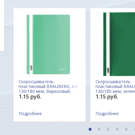
ОДО "Евроконтакт"
Александр
Скоросшиватель
Скоросшиватель
пластиковый BRAUBERG, А4,
пластиковый BRAU
130/180 мкм, бирюзовый,
130/180 мкм, зеле
1.15 руб.
1.15 руб.
228675, Россия
220414, Россия
Подробнее
Подробнее
1
2
3
4
5