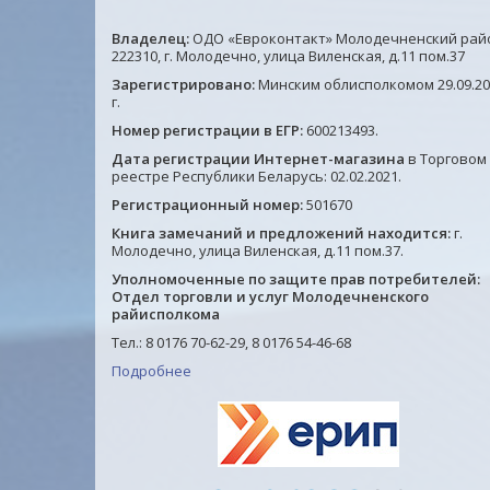
Владелец:
ОДО «Евроконтакт» Молодечненский рай
222310, г. Молодечно, улица Виленская, д.11 пом.37
Зарегистрировано:
Минским облисполкомом 29.09.20
г.
Номер регистрации в ЕГР:
600213493.
Дата регистрации Интернет-магазина
в Торговом
реестре Республики Беларусь: 02.02.2021.
Регистрационный номер:
501670
Книга замечаний и предложений находится:
г.
Молодечно, улица Виленская, д.11 пом.37.
Уполномоченные по защите прав потребителей:
Отдел торговли и услуг Молодечненского
райисполкома
Тел.: 8 0176 70-62-29, 8 0176 54-46-68
Подробнее