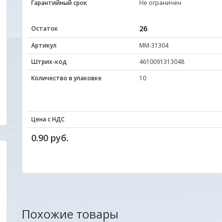
Гарантийный срок
Не ограничен
26
Остаток
Артикул
ММ-31304
Штрих-код
4610091313048
Количество в упаковке
10
Цена с НДС
0.90 руб.
Уважаемые друзья, партнеры и клиенты. Мы
Удобный сайт... Цен
очень заинтересованы в том, чтобы
внимательное и ув
наш новый сайт был удобен прежде всего для
покупателю с поро
Вас. Будем благодарны всем Вашим
неординарностью...
Похожие товары
пожеланиям и предложениям!