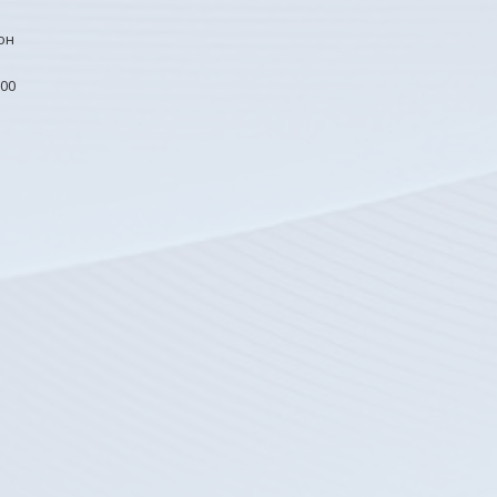
он
00