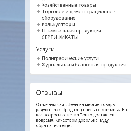
Хозяйственные товары
Торговое и демонстрационное
оборудование
Калькуляторы
Штемпельная продукция
СЕРТИФИКАТЫ
Услуги
Полиграфические услуги
Журнальная и бланочная продукция
Отзывы
ы и клиенты. Мы
Отличный сайт.Цены на многие товары
м, чтобы
радуют глаз. Продавец очень отзывчивый.На
 прежде всего для
все вопросы ответил.Товар доставлен
м Вашим
вовремя. Качеством довольна. Буду
м!
обращаться еще .