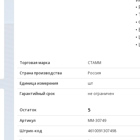
•
•
•
•
•
•
Торговая марка
СТАММ
Страна производства
Россия
Единица измерения
шт
Гарантийный срок
не ограничен
5
Остаток
Удобный сайт... Цены, качество товаров ,
Уважаемые друзья,
внимательное и уважительное отношение к
очень заинтересов
Артикул
ММ-30749
покупателю с порога подкупают своей
наш новый сайт был
неординарностью... МО-ЛОД-ЦЫ !!!
Вас. Будем благод
Штрих-код
4610091307498
пожеланиям и пред