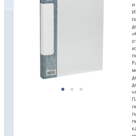
и
И
п
д
«
о
и
п
Р
м
д
д
1
2
3
ч
П
п
п
п
к
и