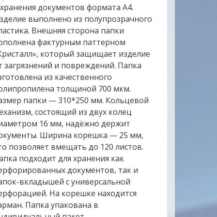
 хранения документов формата А4.
зделие выполнено из полупрозрачного
ластика. Внешняя сторона папки
ополнена фактурным паттерном
Кристалл», который защищает изделие
т загрязнений и повреждений. Папка
зготовлена из качественного
олипропилена толщиной 700 мкм.
азмер папки — 310*250 мм. Кольцевой
еханизм, состоящий из двух колец
иаметром 16 мм, надёжно держит
окументы. Ширина корешка — 25 мм,
то позволяет вмещать до 120 листов.
апка подходит для хранения как
ерфорированных документов, так и
апок-вкладышей с универсальной
ерфорацией. На корешке находится
арман. Папка упакована в
ндивидуальный пакет.