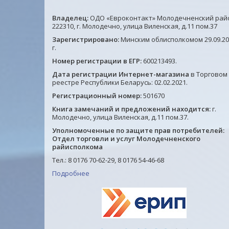
Владелец:
ОДО «Евроконтакт» Молодечненский рай
222310, г. Молодечно, улица Виленская, д.11 пом.37
Зарегистрировано:
Минским облисполкомом 29.09.20
г.
Папка на 2 кольцах А4,
Папка на 2 кольцах А4,
Номер регистрации в ЕГР:
600213493.
корешок 25мм, 950мкм,
корешок 25мм, 950мкм,
Дата регистрации Интернет-магазина
в Торговом
пластик, желтая, Китай
пластик, синяя, Китай
реестре Республики Беларусь: 02.02.2021.
9.05 руб.
9.05 руб.
Регистрационный номер:
501670
Книга замечаний и предложений находится:
г.
Подробнее
Подробнее
Молодечно, улица Виленская, д.11 пом.37.
Уполномоченные по защите прав потребителей:
Отдел торговли и услуг Молодечненского
райисполкома
Тел.: 8 0176 70-62-29, 8 0176 54-46-68
Подробнее