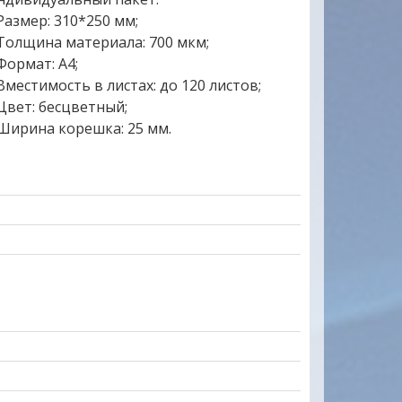
 Размер: 310*250 мм;
 Толщина материала: 700 мкм;
 Формат: А4;
 Вместимость в листах: до 120 листов;
 Цвет: бесцветный;
 Ширина корешка: 25 мм.
 партнеры и клиенты. Мы
Отличный сайт.Цены на многие товар
аны в том, чтобы
радуют глаз. Продавец очень отзывчи
 удобен прежде всего для
все вопросы ответил.Товар доставле
арны всем Вашим
вовремя. Качеством довольна. Буду
ложениям!
обращаться еще .