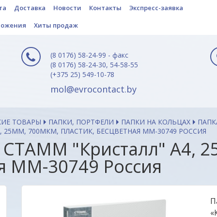
та
Доставка
Новости
Контакты
Экспресс-заявка
ложения
Хиты продаж
(8 0176) 58-24-99 - факс
(8 0176) 58-24-30, 54-58-55
(+375 25) 549-10-78
mol@evrocontact.by
КИЕ ТОВАРЫ
ПАПКИ, ПОРТФЕЛИ
ПАПКИ НА КОЛЬЦАХ
ПАПК
, 25ММ, 700МКМ, ПЛАСТИК, БЕСЦВЕТНАЯ ММ-30749 РОССИЯ
 СТАММ "Кристалл" А4, 2
ая ММ-30749 Россия
П
«