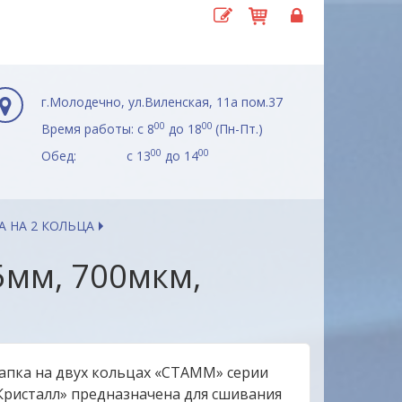
г.Молодечно, ул.Виленская, 11а пом.37
00
00
Время работы: с 8
до 18
(Пн-Пт.)
00
00
Обед: с 13
до 14
А НА 2 КОЛЬЦА
5мм, 700мкм,
апка на двух кольцах «СТАММ» серии
Кристалл» предназначена для сшивания