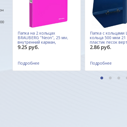
он
00
Папка на 2 кольцах
Папка с кольцами L
BRAUBERG "Neon", 25 мм,
кольца 500 мкм 21
внутренний карман,
пластик песок верт
9.25 руб.
2.86 руб.
неоновая розовая, до 170
21BE Россия
листов, 0,7 мм, 227458
Россия
Подробнее
Подробнее
1
2
3