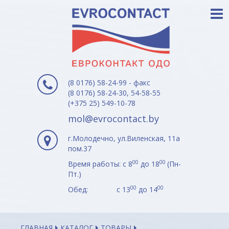
(8 0176) 58-24-99 - факс
(8 0176) 58-24-30, 54-58-55
(+375 25) 549-10-78
mol@evrocontact.by
г.Молодечно, ул.Виленская, 11а
пом.37
00
00
Время работы: с 8
до 18
(Пн-
Пт.)
00
00
Обед: с 13
до 14
ГЛАВНАЯ
КАТАЛОГ
ТОВАРЫ