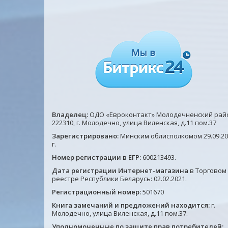
Владелец:
ОДО «Евроконтакт» Молодечненский рай
222310, г. Молодечно, улица Виленская, д.11 пом.37
Зарегистрировано:
Минским облисполкомом 29.09.20
г.
Номер регистрации в ЕГР:
600213493.
Дата регистрации Интернет-магазина
в Торговом
реестре Республики Беларусь: 02.02.2021.
Регистрационный номер:
501670
Книга замечаний и предложений находится:
г.
Молодечно, улица Виленская, д.11 пом.37.
Уполномоченные по защите прав потребителей: