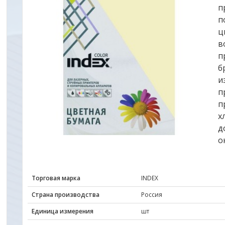
п
п
ц
в
п
б
и
п
п
х
д
о
Торговая марка
INDEX
Страна производства
Россия
Единица измерения
шт