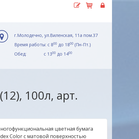
г.Молодечно, ул.Виленская, 11а пом.37
00
00
Время работы: с 8
до 18
(Пн-Пт.)
00
00
Обед: с 13
до 14
12), 100л, арт.
ногофункциональная цветная бумага
ndex Color с матовой поверхностью