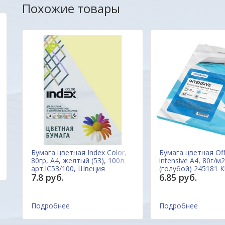
Похожие товары
Отличный сайт.Цены на многие товары
Уважаемые друзья,
радуют глаз. Продавец очень отзывчивый.На
очень заинтересов
все вопросы ответил.Товар доставлен
наш новый сайт был
вовремя. Качеством довольна. Буду
Вас. Будем благод
обращаться еще .
пожеланиям и пред
Марина
ОДО "Евроконтакт
Бумага цветная Index Color,
Бумага цветная Of
,
80гр, А4, желтый (53), 100л
intensive А4, 80г/м2
арт.IC53/100, Швеция
(голубой) 245181 
7.8 руб.
6.85 руб.
Подробнее
Подробнее