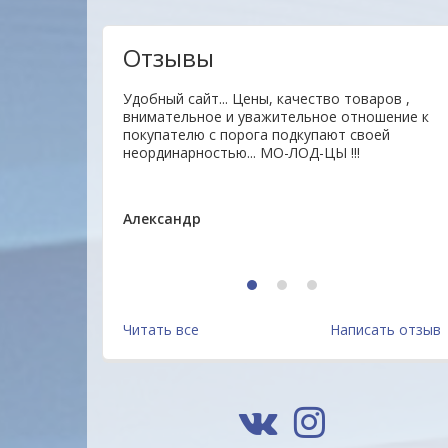
Отзывы
ы и клиенты. Мы
Удобный сайт... Цены, качество товаров ,
м, чтобы
внимательное и уважительное отношение к
 прежде всего для
покупателю с порога подкупают своей
м Вашим
неординарностью... МО-ЛОД-ЦЫ !!!
м!
Александр
1
2
3
Бумага цветная BRAUBERG,
Бумага цветная BRAUBERG,
А4, 80 г/м2, 100 л., интенсив,
А4, 80 г/м2, 100 л., интенсив
Читать все
Написать отзыв
желтая, для офисной
зеленая, для офисной
13.6 руб.
13.6 руб.
техники, 112450, Россия
техники, 112451, Россия
Подробнее
Подробнее