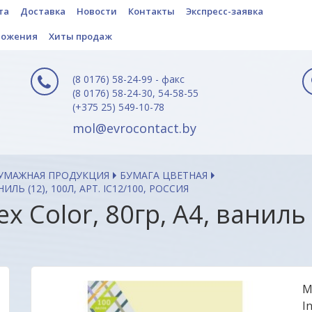
та
Доставка
Новости
Контакты
Экспресс-заявка
ложения
Хиты продаж
(8 0176) 58-24-99 - факс
(8 0176) 58-24-30, 54-58-55
(+375 25) 549-10-78
mol@evrocontact.by
БУМАЖНАЯ ПРОДУКЦИЯ
БУМАГА ЦВЕТНАЯ
ЛЬ (12), 100Л, АРТ. IC12/100, РОССИЯ
 Color, 80гр, А4, ваниль (
М
I